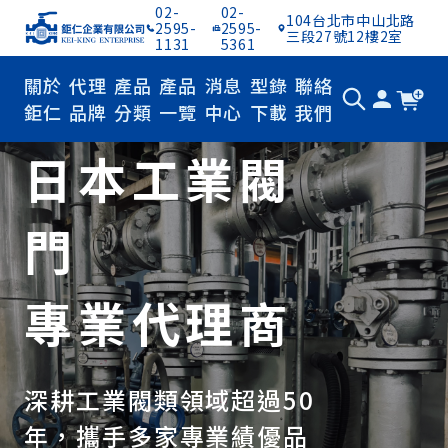
02-
02-
104台北市中山北路
2595-
2595-
三段27號12樓2室
1131
5361
關於
代理
產品
產品
消息
型錄
聯絡
鉅仁
品牌
分類
一覽
中心
下載
我們
日本工業閥
門
專業代理商
深耕工業閥類領域超過50
年，攜手多家專業績優品