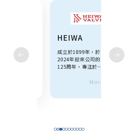
O
HEIWA
HOK
成立於
成立於1899年，於
成立於19
已發展成為
2024年迎來公司的
計與製作
年企
125周年，專注於研
機器」(flu
來專注於
發、生產及販賣桶底
equipm
面計、通
More
閥，歷史悠久具有深
More
以 “蒸氣
全/流體控
厚的可靠性。
活用為特
計、製造
每件產品
裝置提供
的環境〞
注於現場
安全。