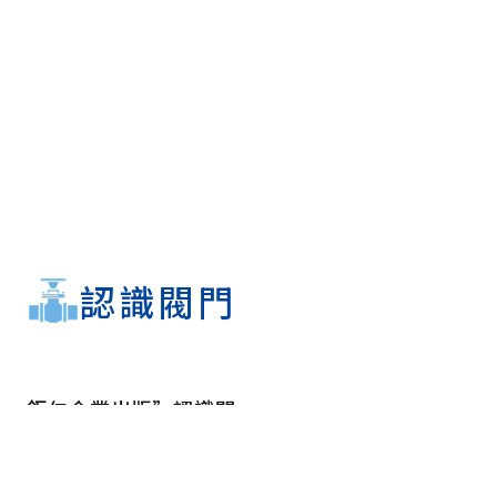
認識閥門
鉅仁企業出版”認識閥
門”一書，以無償贈送的
方式，分享我們對工業閥