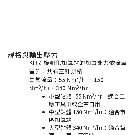
規格與輸出壓力
KITZ 模組化加氫站的加氫能力依流量
區分，共有三種規格。
氫氣流量：55 Nm
/hr、150
3
Nm
/hr、340 Nm
/hr
3
3
小型站體 55 Nm
/hr：適合工
3
廠工具車或企業自用
中型站體 150 Nm
/hr：適合市
3
區加氫站
大型站體 340 Nm
/hr：適合貨
3