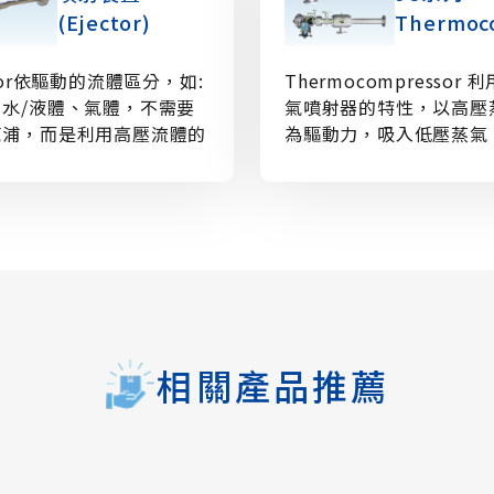
(Ejector)
Thermoc
ctor依驅動的流體區分，如:
Thermocompressor 
、水/液體、氣體，不需要
氣噴射器的特性，以高壓
幫浦，而是利用高壓流體的
為驅動力，吸入低壓蒸氣
，吸入低壓的流體(氣體或
成中壓的蒸氣。是一種能
或粉體)，來達成輸送、混
利用全熱量的節能設備，
吸收、抽真空等目的的裝
會浪費的蒸氣熱能可以有
不需額外的電源、壽命長無
用。不需額外的電源、壽
養。
需保養。
相關產品推薦