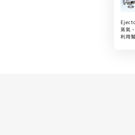
Eje
蒸氣
利用
力量
液體
合、
置。
需保