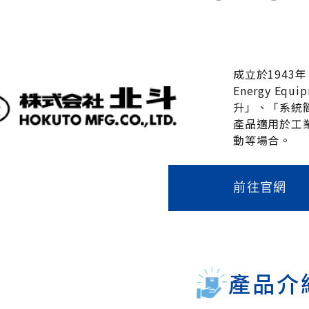
成立於1943
Energy E
升」、「系統
產品適用於工
前往官網
產品介