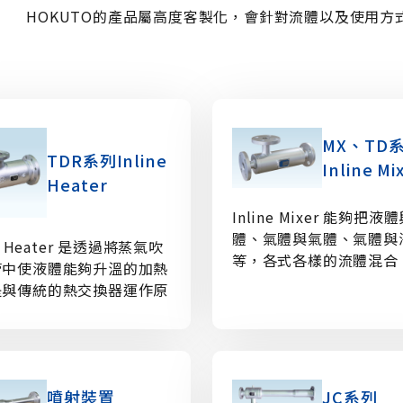
HOKUTO的產品屬高度客製化，會針對流體以及使用
MX、TD
TDR系列Inline
Inline Mi
Heater
Inline Mixer 能夠把液
體、氣體與氣體、氣體與
ne Heater 是透過將蒸氣吹
等，各式各樣的流體混合
管中使液體能夠升溫的加熱
作動部位，僅靠流體自身
是與傳統的熱交換器運作原
來攪拌混和，可不需要混
同的超小型熱交換器。不需
桶槽，可以達成設備的小
化。不需額外的電源、壽
需保養。
噴射裝置
JC系列