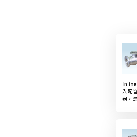
Inli
入配
器，
理不