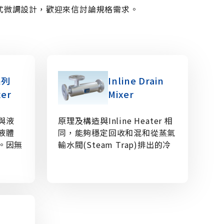
方式微調設計，歡迎來信討論規格需求。
系列
Inline Drain
xer
Mixer
體與液
原理及構造與Inline Heater 相
液體
同，能夠穩定回收和混和從蒸氣
。因無
輸水閥(Steam Trap)排出的冷
的流動
凝水回到管道中。
合用的
規模
命長無