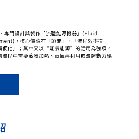
年，專門設計與製作「流體能源機器」(Fluid-
quipment)，核心價值在「節能」、「流程效率提
簡便化」；其中又以“蒸氣能源”的活用為強項。
業流程中需要液體加熱、蒸氣再利用或流體動力驅
紹