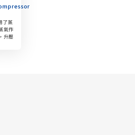
ompressor
利用了蒸
蒸氣作
，升壓
夠有效
讓原本
效再利
命長無