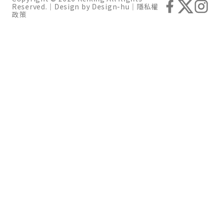
Reserved.｜Design by
Design-hu
｜
隱私權
政策