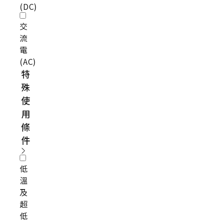
(DC)
交
流
電
(AC)
特
殊
使
用
條
件
低
溫
及
超
低