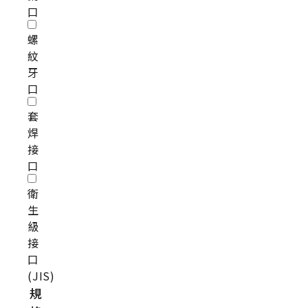
口
螺
紋
牙
口
套
焊
接
口
衛
生
級
接
口
(JIS)
規