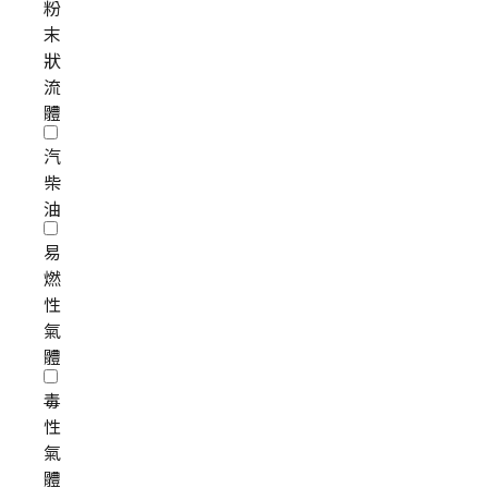
粉
末
狀
流
體
汽
柴
油
易
燃
性
氣
體
毒
性
氣
體