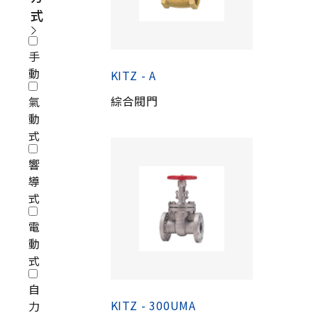
式
手
動
KITZ - A
綜合閥門
氣
動
式
響
導
式
電
動
式
自
KITZ - 300UMA
力