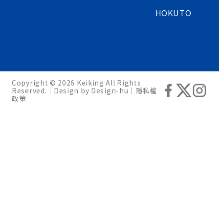
HOKUTO
Copyright © 2026 Keiking All Rights
Reserved.｜Design by
Design-hu
｜
隱私權
政策