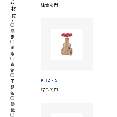
式
綜合閥門
材
質
鑄
鋼
黃
銅
青
銅
KITZ - S
不
銹
綜合閥門
鋼
鑄
鐵