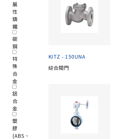
展
性
鑄
鐵
碳
鋼
KITZ - 150UNA
特
殊
綜合閥門
合
金
鋁
合
金
塑
膠
(ABS、