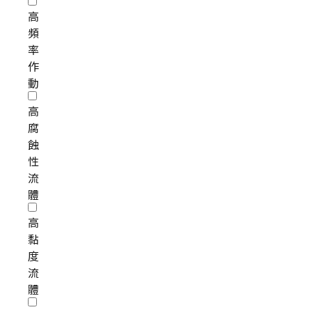
高
頻
率
作
動
高
腐
蝕
性
流
體
高
黏
度
流
體