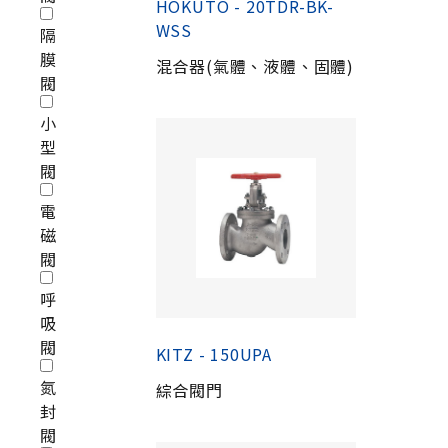
HOKUTO - 20TDR-BK-
WSS
隔
膜
混合器(氣體、液體、固體)
閥
小
型
閥
電
磁
閥
呼
吸
閥
KITZ - 150UPA
氮
綜合閥門
封
閥