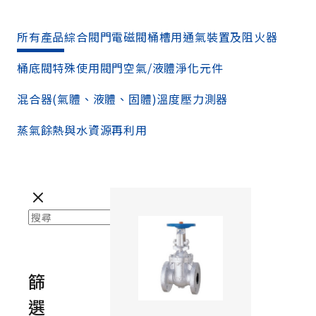
所有產品
綜合閥門
電磁閥
桶槽用通氣裝置及阻火器
桶底閥
特殊使用閥門
空氣/液體淨化元件
混合器(氣體、液體、固體)
溫度壓力測器
蒸氣餘熱與水資源再利用
篩
選