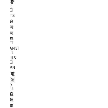
格
TS
台
灣
防
爆
ANSI
JIS
PN
電
流
直
流
電