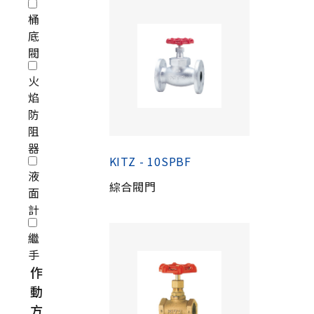
桶
底
閥
火
焰
防
阻
器
KITZ - 10SPBF
液
綜合閥門
面
計
繼
手
作
動
方