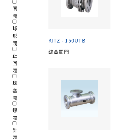
閘
閥
球
形
KITZ - 150UTB
閥
綜合閥門
止
回
閥
球
塞
閥
蝶
閥
針
閥