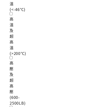
溫
(<-46℃)
高
溫
及
超
高
溫
(>200℃)
高
壓
及
超
高
壓
(600-
2500LB)