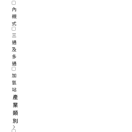
內
襯
式
三
通
及
多
通
加
氫
站
產
業
類
別