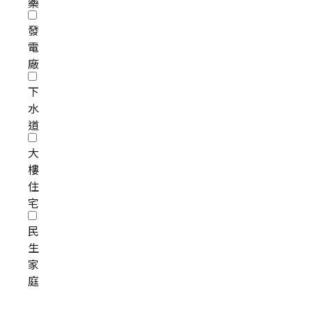
藥
發
電
廠
下
水
道
大
樓
住
宅
民
生
家
庭