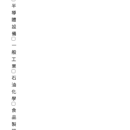
半
導
體
設
備
一
般
工
業
石
油
化
學
食
品
製