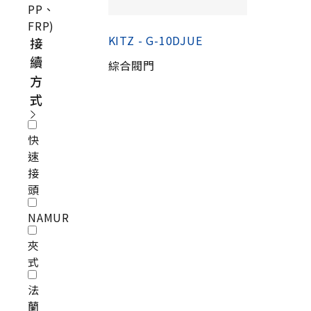
PP、
FRP)
KITZ - G-10DJUE
接
續
綜合閥門
方
式
快
速
接
頭
NAMUR
夾
式
法
蘭