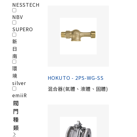
NESSTECH
NBV
SUPERO
新
日
南
環
境
HOKUTO - 2PS-WG-SS
silver
混合器(氣體、液體、固體)
emiiR
閥
門
種
類