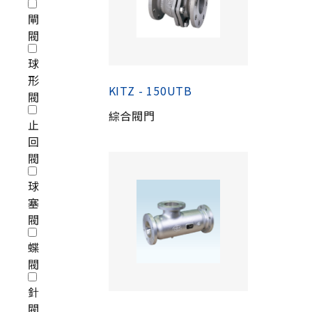
閘
閥
球
形
KITZ - 150UTB
閥
綜合閥門
止
回
閥
球
塞
閥
蝶
閥
針
閥