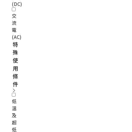
(DC)
交
流
電
(AC)
特
殊
使
用
條
件
低
溫
及
超
低