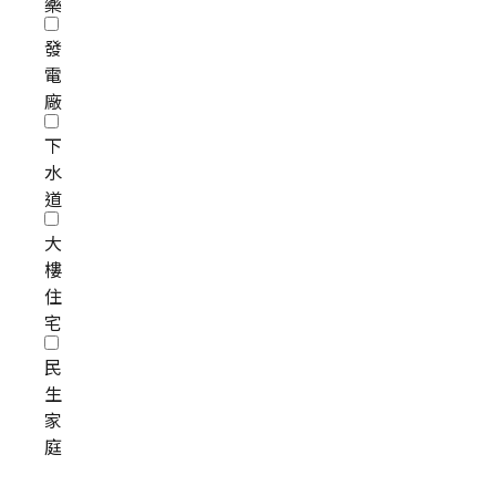
藥
發
電
廠
下
水
道
大
樓
住
宅
民
生
家
庭