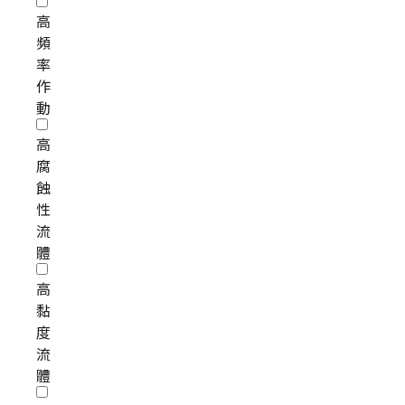
高
頻
率
作
動
高
腐
蝕
性
流
體
高
黏
度
流
體