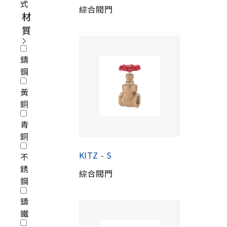
式
綜合閥門
材
質
鑄
鋼
黃
銅
青
銅
KITZ - S
不
銹
綜合閥門
鋼
鑄
鐵