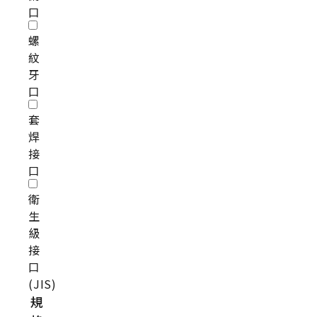
口
螺
紋
牙
口
套
焊
接
口
衛
生
級
接
口
(JIS)
規