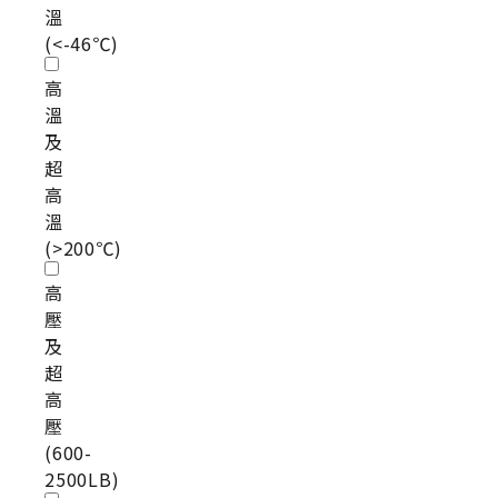
溫
(<-46℃)
高
溫
及
超
高
溫
(>200℃)
高
壓
及
超
高
壓
(600-
2500LB)