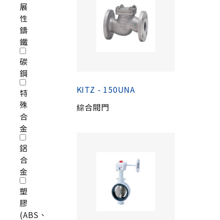
展
性
鑄
鐵
碳
鋼
KITZ - 150UNA
特
殊
綜合閥門
合
金
鋁
合
金
塑
膠
(ABS、