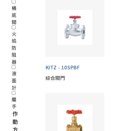
桶
底
閥
火
焰
防
阻
器
KITZ - 10SPBF
液
綜合閥門
面
計
繼
手
作
動
方