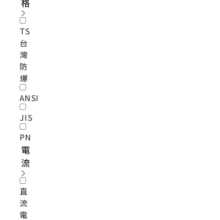
格
TS
台
灣
防
爆
ANSI
JIS
PN
電
流
直
流
電