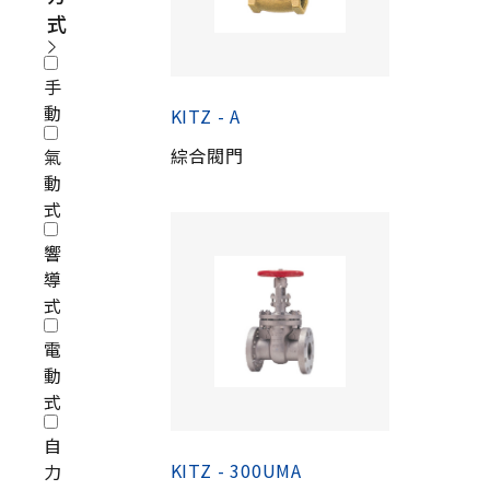
式
手
動
KITZ - A
綜合閥門
氣
動
式
響
導
式
電
動
式
自
KITZ - 300UMA
力