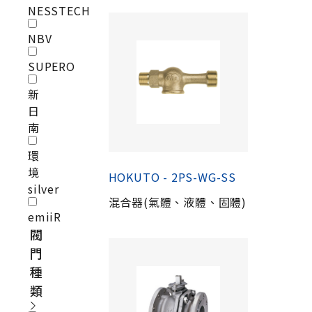
NESSTECH
NBV
SUPERO
新
日
南
環
境
HOKUTO - 2PS-WG-SS
silver
混合器(氣體、液體、固體)
emiiR
閥
門
種
類