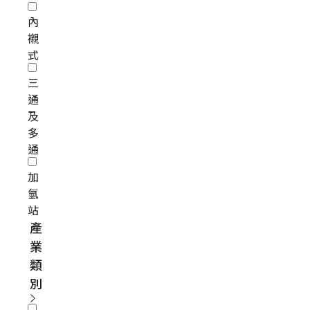
內
襯
式
三
通
及
多
通
加
氫
站
產
業
類
別