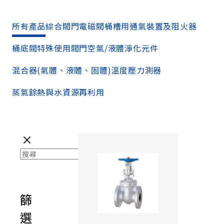
所有產品
綜合閥門
電磁閥
桶槽用通氣裝置及阻火器
桶底閥
特殊使用閥門
空氣/液體淨化元件
混合器(氣體、液體、固體)
溫度壓力測器
蒸氣餘熱與水資源再利用
篩
選