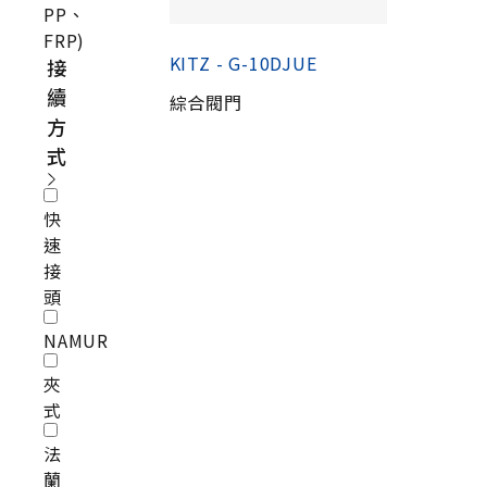
PP、
FRP)
KITZ - G-10DJUE
接
續
綜合閥門
方
式
快
速
接
頭
NAMUR
夾
式
法
蘭