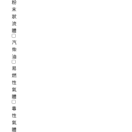
粉
末
狀
流
體
汽
柴
油
易
燃
性
氣
體
毒
性
氣
體