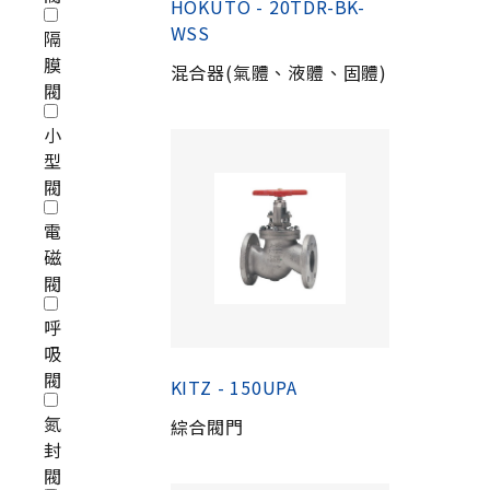
HOKUTO - 20TDR-BK-
WSS
隔
膜
混合器(氣體、液體、固體)
閥
小
型
閥
電
磁
閥
呼
吸
閥
KITZ - 150UPA
氮
綜合閥門
封
閥