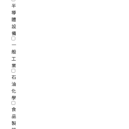
半
導
體
設
備
一
般
工
業
石
油
化
學
食
品
製