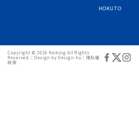
HOKUTO
Copyright © 2026 Keiking All Rights
Reserved.｜Design by
Design-hu
｜
隱私權
政策